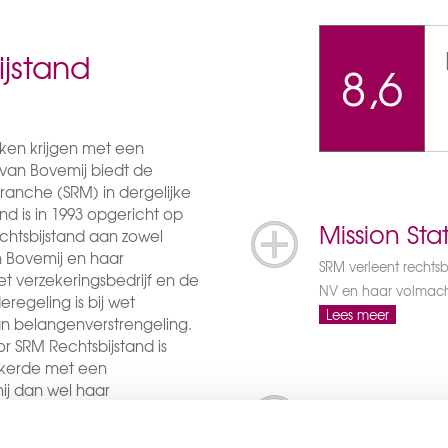
ijstand
8,6
maken krijgen met een
 van Bovemij biedt de
branche (SRM) in dergelijke
nd is in 1993 opgericht op
Mission St
chtsbijstand aan zowel
an Bovemij en haar
SRM verleent rechtsb
t verzekeringsbedrijf en de
NV en haar volmach
regeling is bij wet
Lees meer
n belangenverstrengeling.
r SRM Rechtsbijstand is
zekerde met een
mij dan wel haar
Persoonlij
Bij SRM Rechtsbijst