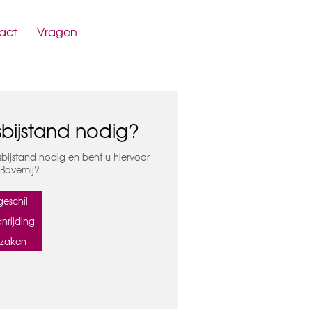
act
Vragen
bijstand nodig?
sbijstand nodig en bent u hiervoor
 Bovemij?
eschil
nrijding
zaken