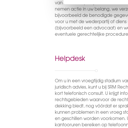
van de wederpartij of stelt namens 
i
nemen actie in uw belang, we ver
n
bijvoorbeeld de benodigde gegev
g
voor u met de wederpartij of dien
s
(bijvoorbeeld een advocaat) en we 
s
eventuele gerechtelijke procedure
e
l
e
Helpdesk
c
t
i
Om u in een vroegtijdig stadium van
e
juridisch advies, kunt u bij SRM Rec
kort telefonisch consult. U krijgt in
rechtsgebieden waarvoor de recht
dekking biedt, nog vóórdat er sprak
kunnen problemen in een vroeg s
en geschillen worden voorkomen. U 
kantooruren bereiken op telefo