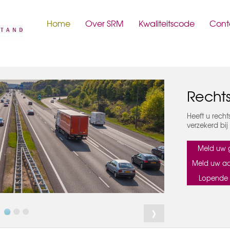
Home
Over SRM
Kwaliteitscode
Cont
Rechts
Heeft u recht
verzekerd bij
Meld uw g
Meld uw aa
Lopende 