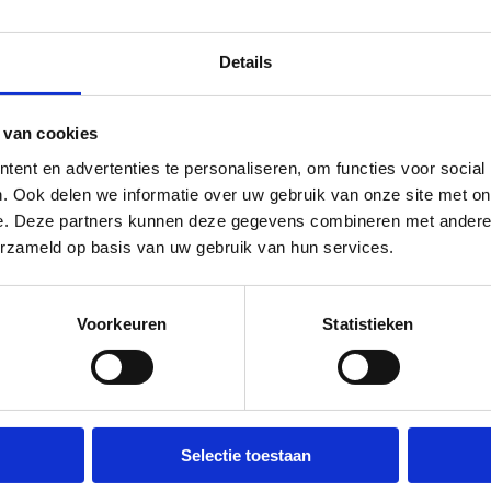
juristen, advocaten
d?
Lees meer
Details
 van cookies
nd is een unieke service
Kwaliteit v
verzekering bij Bovemij of
ent en advertenties te personaliseren, om functies voor social
SRM Rechtsbijstand 
bijstandverzekering bij
. Ook delen we informatie over uw gebruik van onze site met on
van dienstverlening
n juridisch geschil of een
e. Deze partners kunnen deze gegevens combineren met andere i
ijstand wenst, meldt u dit
Lees meer
erzameld op basis van uw gebruik van hun services.
ovemij controleert op basis
ak in aanmerking komt voor
uw zaak naar SRM
Voorkeuren
Statistieken
Eigen adv
ehandeling. Zodra wij de
e verzekerde een
Bij SRM Rechtsbijsta
nden met daarbij de
en schadebehandel
r en de termijn
ct zal opnemen. In
Lees meer
gen. De behandelaar voert
Selectie toestaan
eer tegen een vordering