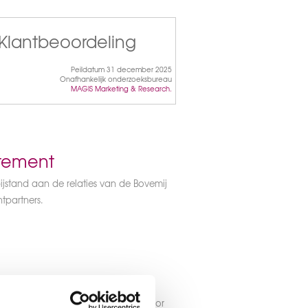
Klantbeoordeling
Peildatum 31 december 2025
Onafhankelijk onderzoeksbureau
MAGIS Marketing & Research.
atement
ijstand aan de relaties van de Bovemij
tpartners.
ke benadering
and worden geschillen behandeld door