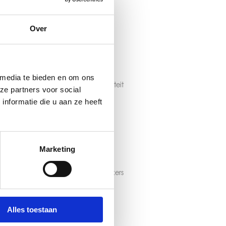
 en schadecorrespondenten, die...
Over
an dienstverlening
 media te bieden en om ons
staat voor een hoogwaardige kwaliteit
ze partners voor social
. SRM-medewerkers volgen...
nformatie die u aan ze heeft
Marketing
ocaten
nd werken, naast juridisch medewerkers
aars, ook advocaten.
Alles toestaan