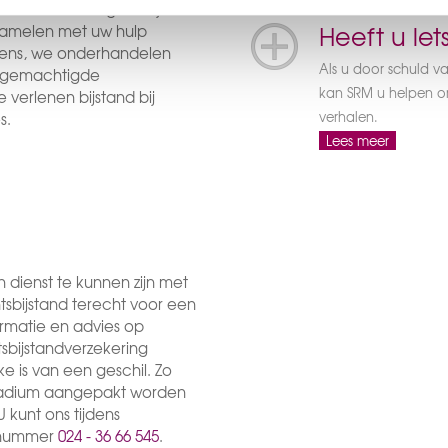
u een vordering in. Wij
Heeft u let
zamelen met uw hulp
ens, we onderhandelen
Als u door schuld v
s gemachtigde
kan SRM u helpen om
verlenen bijstand bij
verhalen.
s.
Lees meer
 dienst te kunnen zijn met
htsbijstand terecht voor een
formatie en advies op
sbijstandverzekering
e is van een geschil. Zo
tadium aangepakt worden
kunt ons tijdens
onnummer
024 - 36 66 545
.